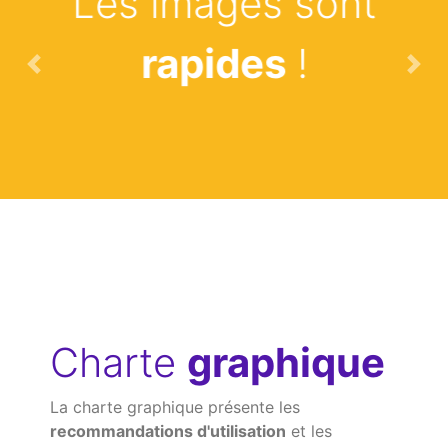
Les images sont
Previous
N
rapides
!
Charte
graphique
La charte graphique présente les
recommandations d'utilisation
et les
caractéristiques des différents éléments
graphiques de votre identité visuelle qui
peuvent être utilisés sur vos supports de