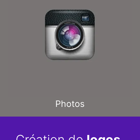
Photos
Création de
logos