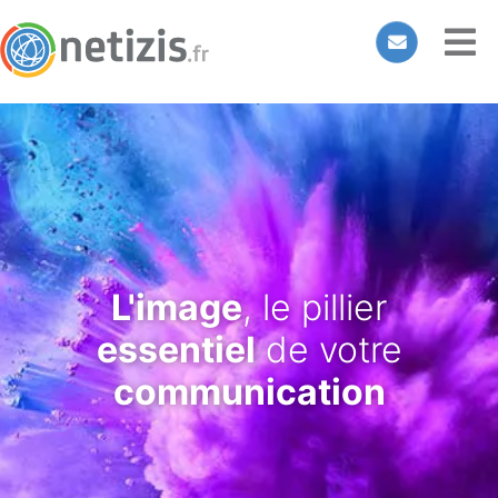
L'image
, le pillier
essentiel
de votre
communication